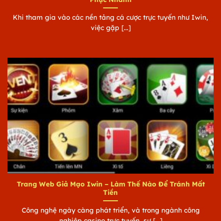
Khi tham gia vào các nền tảng cá cược trực tuyến như Iwin,
việc gặp [...]
Trang Web Giả Mạo Iwin – Làm Thế Nào Để Tránh Mất
Tiền
Công nghệ ngày càng phát triển, và trong ngành công
nghiệp casino trực tuyến, sự [...]