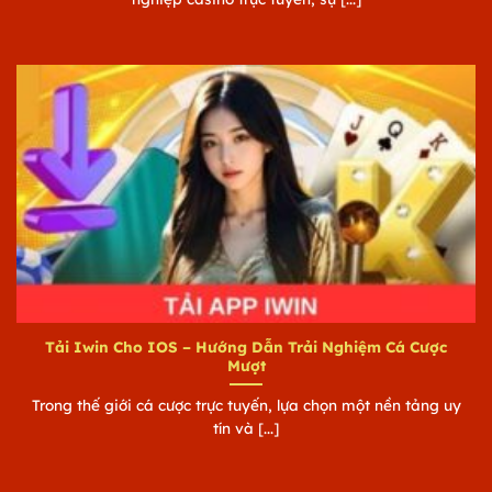
Tải Iwin Cho IOS – Hướng Dẫn Trải Nghiệm Cá Cược
Mượt
Trong thế giới cá cược trực tuyến, lựa chọn một nền tảng uy
tín và [...]