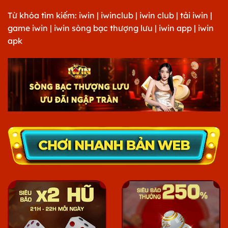
Từ khóa tìm kiếm: iwin | iwinclub | iwin club | tải iwin |
game iwin | iwin sòng bạc thượng lưu | iwin app | iwin
apk