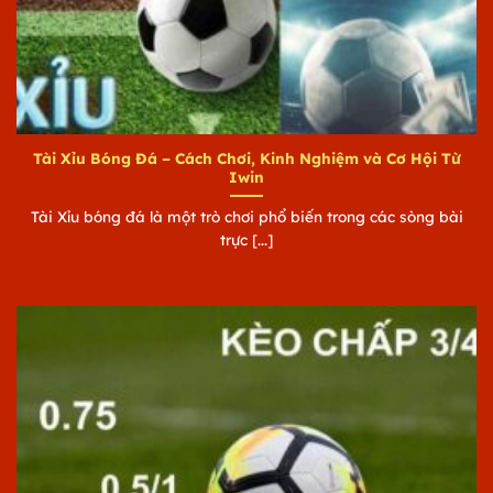
Tài Xỉu Bóng Đá – Cách Chơi, Kinh Nghiệm và Cơ Hội Từ
Iwin
Tài Xỉu bóng đá là một trò chơi phổ biến trong các sòng bài
trực [...]