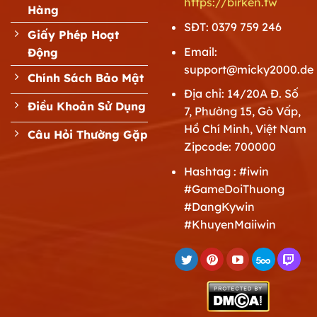
https://birken.tw
Hàng
SĐT: 0379 759 246
Giấy Phép Hoạt
Email:
Động
support@micky2000.de
Chính Sách Bảo Mật
Địa chỉ: 14/20A Đ. Số
Điều Khoản Sử Dụng
7, Phường 15, Gò Vấp,
Hồ Chí Minh, Việt Nam
Câu Hỏi Thường Gặp
Zipcode: 700000
Hashtag : #iwin
#GameDoiThuong
#DangKywin
#KhuyenMaiiwin