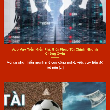
App Vay Tiền Miễn Phí: Giải Pháp Tài Chính Nhanh
Chóng Iwin
Với sự phát triển mạnh mẽ của công nghệ, việc vay tiền đã
trở nên [...]